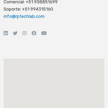
Comercial: +51 938851699
Soporte: +51 994315160
info@rptechlab.com