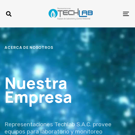
Skip
Skip
links
to
To
primary
na
navigation
Skip
ACERCA DE NOSOTROS
to
content
Nuestra
Empresa
Representaciones Techlab S.A.C. provee
equipos para laboratorio y monitoreo