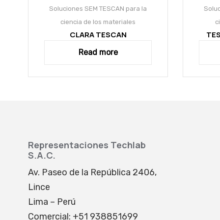
Soluciones SEM TESCAN para la
Solu
ciencia de los materiales
c
CLARA TESCAN
TE
Read more
Representaciones Techlab
S.A.C.
Av. Paseo de la República 2406,
Lince
Lima – Perú
Comercial: +51 938851699