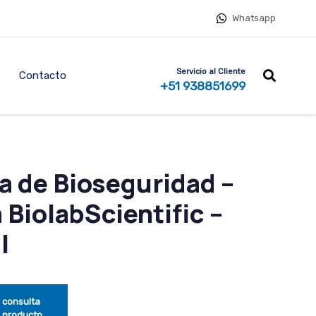
Whatsapp
Servicio al Cliente
Contacto
+51 938851699
a de Bioseguridad –
 BiolabScientific –
I