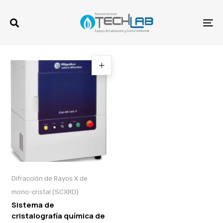
Skip
Skip
links
to
To
primary
na
navigation
Skip
to
content
Difracción de Rayos X de
mono-cristal (SCXRD)
Sistema de
cristalografía química de