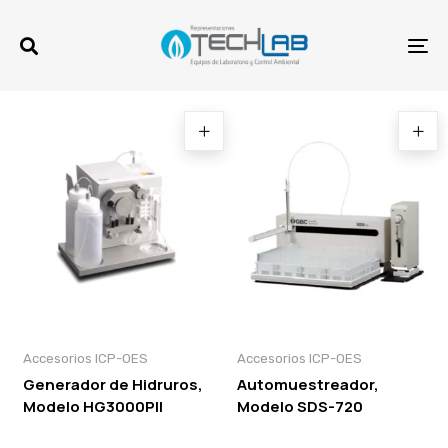
Skip
Skip
links
to
To
primary
na
navigation
Skip
to
content
Accesorios ICP-OES
Accesorios ICP-OES
Generador de Hidruros,
Automuestreador,
Modelo HG3000PII
Modelo SDS-720